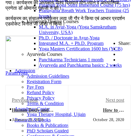
गया। कार्यक्रम की अध्यक्षता विश्व विख्यात योग-ध्यान व आध्यात्मिक
Patanjali Yoga Sutra Immersion Course (75 hrs)
प्रणेता डॉ ओमानंद गुरूजी ने की।
Pranayama Breath Work Teachers Training (25
hours)
कार्यक्रम का संचालन प्रोफेसर लता जी गौर ने किया एबं आभार प्रदर्शन
University Degree Courses
एडवोकेट विनीत जी जोशी ने किया।
M.A. in Ayur-Yoga (Yoga Samskrutham
University, USA)
Ph.D. / Doctorate in Ayur-Yoga
Integrated M.A. + Ph.D. Program
Share:
Yoga Masters Certification 1600 hrs (YCB)
Ayurveda Courses
Panchkarma Technicians 1 month
Ayurveda and Panchkarma basics: 2 weeks
Admission
ParamYoga
Admission Guidelines
Registration Form
Pay Fees
Refund Policy
Privacy Policy
Previous post
Next post
Terms & Condition
Anandmay Center
Human Body and
How to do
Yoga Therapy Hospital, Ujjain
Chakras
Samkonasana?
Research & Books
January 23, 2020
October 28, 2020
Books & Publications
PhD Scholars Guided