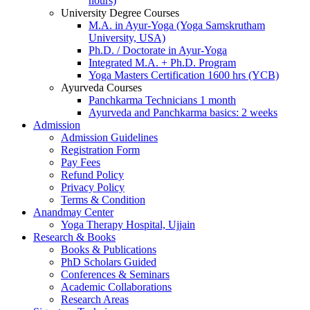
hours)
University Degree Courses
M.A. in Ayur-Yoga (Yoga Samskrutham
University, USA)
Ph.D. / Doctorate in Ayur-Yoga
Integrated M.A. + Ph.D. Program
Yoga Masters Certification 1600 hrs (YCB)
Ayurveda Courses
Panchkarma Technicians 1 month
Ayurveda and Panchkarma basics: 2 weeks
Admission
Admission Guidelines
Registration Form
Pay Fees
Refund Policy
Privacy Policy
Terms & Condition
Anandmay Center
Yoga Therapy Hospital, Ujjain
Research & Books
Books & Publications
PhD Scholars Guided
Conferences & Seminars
Academic Collaborations
Research Areas