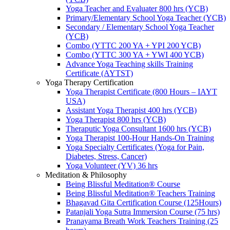
Yoga Teacher and Evaluater 800 hrs (YCB)
Primary/Elementary School Yoga Teacher (YCB)
Secondary / Elementary School Yoga Teacher
(YCB)
Combo (YTTC 200 YA + YPI 200 YCB)
Combo (YTTC 300 YA + YWI 400 YCB)
Advance Yoga Teaching skills Training
Certificate (AYTST)
Yoga Therapy Certification
Yoga Therapist Certificate (800 Hours – IAYT
USA)
Assistant Yoga Therapist 400 hrs (YCB)
Yoga Therapist 800 hrs (YCB)
Theraputic Yoga Consultant 1600 hrs (YCB)
Yoga Therapist 100-Hour Hands-On Training
Yoga Specialty Certificates (Yoga for Pain,
Diabetes, Stress, Cancer)
Yoga Volunteer (YV) 36 hrs
Meditation & Philosophy
Being Blissful Meditation® Course
Being Blissful Meditation® Teachers Training
Bhagavad Gita Certification Course (125Hours)
Patanjali Yoga Sutra Immersion Course (75 hrs)
Pranayama Breath Work Teachers Training (25