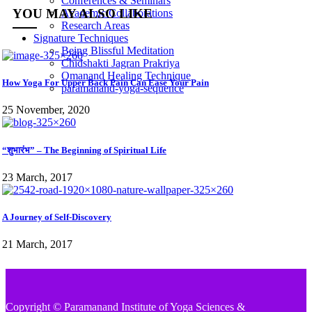
Conferences & Seminars
YOU MAY ALSO LIKE
Academic Collaborations
Research Areas
Signature Techniques
Being Blissful Meditation
Chidshakti Jagran Prakriya
Omanand Healing Technique
How Yoga For Upper Back Pain Can Ease Your Pain
paramanand-yoga-sequence
25 November, 2020
“शुभारंभ” – The Beginning of Spiritual Life
23 March, 2017
A Journey of Self-Discovery
21 March, 2017
Copyright © Paramanand Institute of Yoga Sciences &