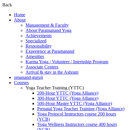
Back
Home
About
Management & Faculty
About Paramanand Yoga
Achievements
Specialized
Responsibility
Experience at Paramanand
Amenities
Karma Yoga / Volunteer / Internship Program
Associate Centres
Arrival & stay in the Ashram
omanand-guruji
Courses
Yoga Teacher Training (YTTC)
200-Hour YTTC (Yoga Alliance)
300-Hour YTTC (Yoga Alliance)
500-Hour Master YTTC (Yoga Alliance)
Prenatal Yoga Teacher Training (Yoga Alliance)
Yoga Protocol Instructors course 200 hours
(YCB)
Yoga Wellness Instructors course 400 hours
(YCB)